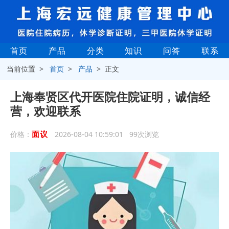
首页
产品
分类
知识
问答
联系
当前位置 >
首页
>
产品
> 正文
上海奉贤区代开医院住院证明，诚信经
营，欢迎联系
面议
价格：
2026-08-04 10:59:01 99次浏览